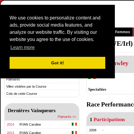
We use cookies to personalize content and
ads, provide social media features, and
analyze our website traffic. By visiting our
Page d'accueil
News et média
Jeux
Courses
Equipes
Femmes
website you agree to the use of cookies.
National TimeTrial Championship (WE/Irl)
Learn more
Elaine Cawley
Historique et statistiques
Got it!
Histoire
Ireland
Palmarès
Villes visitées par la Course
Specialties
Cols de cette Course
Race Performanc
Dernières Vainqueurs
Palmarès >>
1
Participations
2014
RYAN Caroline
2008
-
2013
RYAN Caroline