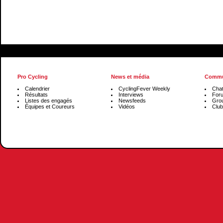
Pro Cycling
News et média
Commu
Calendrier
CyclingFever Weekly
Cha
Résultats
Interviews
For
Listes des engagés
Newsfeeds
Gro
Équipes et Coureurs
Vidéos
Club