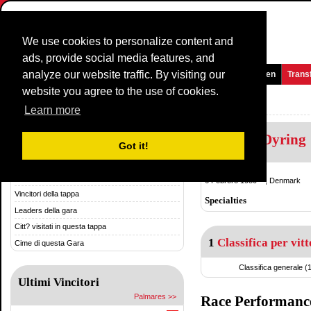
We use cookies to personalize content and
ads, provide social media features, and
analyze our website traffic. By visiting our
Homepage
Novità e media
Giochi
Gare
Squadre
Women
Trans
website you agree to the use of cookies.
GP Tell
Learn more
Rasmus Dyring
Storia & Statistica
Got it!
Storia
Denmark
Palmares
6 Febrero 1980 , Denmark
Vincitori della tappa
Specialties
Leaders della gara
Citt? visitati in questa tappa
1
Classifica per vitt
Cime di questa Gara
Classifica generale (
Ultimi Vincitori
Palmares >>
Race Performanc