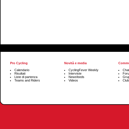
Pro Cycling
Novità e media
Commu
Calendario
CyclingFever Weekly
Cha
Risultati
Interviste
For
Liste di partenza
Newsfeeds
Grup
Teams and Riders
Videos
Club