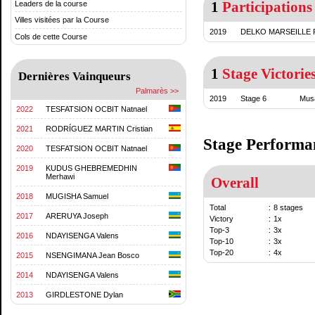
1
Participations
Leaders de la course
Villes visitées par la Course
2019
DELKO MARSEILLE
Cols de cette Course
1
Stage Victorie
Dernières Vainqueurs
Palmarès >>
2019
Stage 6
Mus
2022
TESFATSION OCBIT Natnael
2021
RODRÍGUEZ MARTIN Cristian
Stage Performa
2020
TESFATSION OCBIT Natnael
2019
KUDUS GHEBREMEDHIN
Merhawi
Overall
2018
MUGISHA Samuel
Total
:
8 stages
2017
ARERUYA Joseph
Victory
:
1x
Top-3
:
3x
2016
NDAYISENGA Valens
Top-10
:
3x
Top-20
:
4x
2015
NSENGIMANA Jean Bosco
2014
NDAYISENGA Valens
2013
GIRDLESTONE Dylan