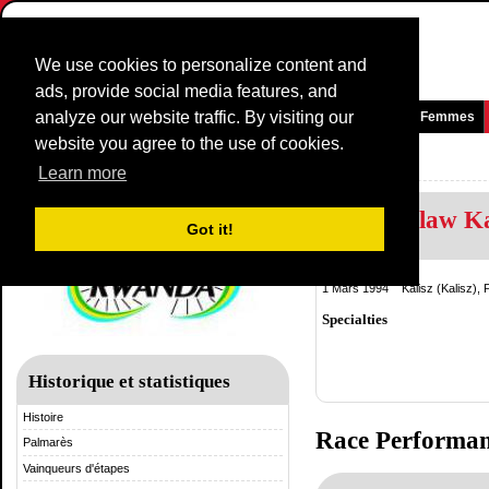
We use cookies to personalize content and
ads, provide social media features, and
analyze our website traffic. By visiting our
Page d'accueil
News et média
Jeux
Courses
Equipes
Femmes
website you agree to the use of cookies.
Tour du Rwanda
Learn more
Przemyslaw Ka
Got it!
Poland
1 Mars 1994 Kalisz (Kalisz), 
Specialties
Historique et statistiques
Histoire
Race Performa
Palmarès
Vainqueurs d'étapes