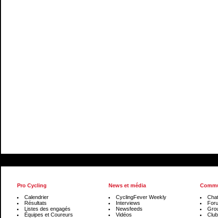
Pro Cycling
News et média
Commu
Calendrier
CyclingFever Weekly
Cha
Résultats
Interviews
For
Listes des engagés
Newsfeeds
Gro
Équipes et Coureurs
Vidéos
Club