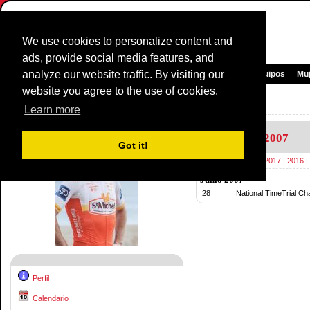
We use cookies to personalize content and
ads, provide social media features, and
analyze our website traffic. By visiting our
Pagina Principal
Noticias y medios
Juegos
Carreras
Equipos
Mu
website you agree to the use of cookies.
Corredores Perfil:
Nicolas Baldo
Learn more
Calendario
2007
Got it!
2019
|
2018
|
2017
|
2016
|
Junio 2007
28
National TimeTrial C
Perfil
Calendario