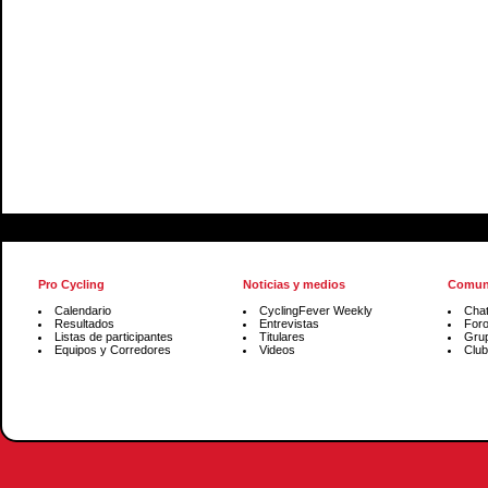
Pro Cycling
Noticias y medios
Comun
Calendario
CyclingFever Weekly
Cha
Resultados
Entrevistas
For
Listas de participantes
Titulares
Gru
Equipos y Corredores
Videos
Club