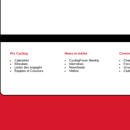
Pro Cycling
News et média
Commu
Calendrier
CyclingFever Weekly
Cha
Résultats
Interviews
For
Listes des engagés
Newsfeeds
Gro
Équipes et Coureurs
Vidéos
Club