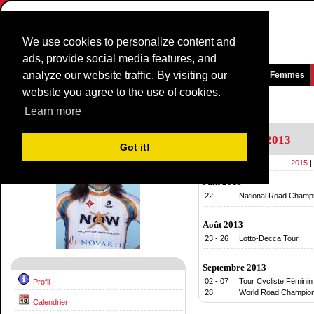
We use cookies to personalize content and
ads, provide social media features, and
analyze our website traffic. By visiting our
Page d'accueil
News et média
Jeux
Courses
Equipes
Femmes
website you agree to the use of cookies.
Coureurs Profil:
Dillon Olivia
Learn more
Calendrier
2013
Got it!
2015
|
Juin 2013
22
National Road Champi
Août 2013
23 - 26
Lotto-Decca Tour
Septembre 2013
02 - 07
Tour Cycliste Féminin
Profil
28
World Road Champion
Calendrier