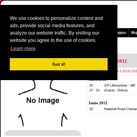
We use cookies to personalize content and
ads, provide social media features, and
analyze our website traffic. By visiting our
Pagina Principal
Noticias y medios
Juegos
Carreras
Equipos
Mu
website you agree to the use of cookies.
Corredores Perfil:
Anna Nahirna
Learn more
Calendario
2011
Got it!
2021
|
2020
|
2019
|
20
Abril 2011
25
GP Liberazione - WE
27 - 01
Gracia - Orlova
Junio 2011
25
National Road Champ