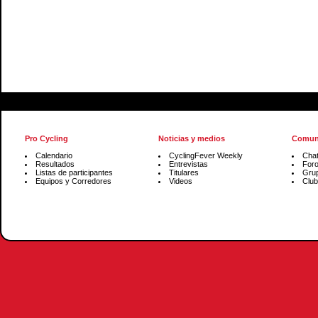
Pro Cycling
Noticias y medios
Comun
Calendario
CyclingFever Weekly
Cha
Resultados
Entrevistas
For
Listas de participantes
Titulares
Gru
Equipos y Corredores
Videos
Club