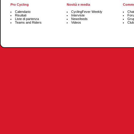
Pro Cycling
Novità e media
Commu
Calendario
CyclingFever Weekly
Cha
Risultati
Interviste
For
Liste di partenza
Newsfeeds
Grup
Teams and Riders
Videos
Club