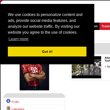
We use cookies to personalize content and
ads, provide social media features, and
analyze our website traffic. By visiting our
Homepage
Novità e media
Giochi
Gare
Squadre
Women
Trans
website you agree to the use of cookies.
Corridore Profilo:
Adam Phelan
Learn more
1
Videos
Got it!
Ada
Tro
> Se
Profilo
Calendario