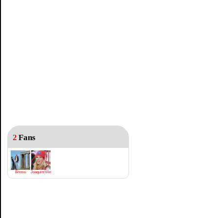
2
Fans
Bitossi
JoaquimViktrodriguez