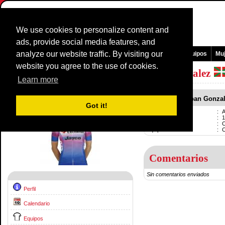
We use cookies to personalize content and
ads, provide social media features, and
analyze our website traffic. By visiting our
Pagina Principal
Noticias y medios
Juegos
Carreras
Equipos
Mu
website you agree to the use of cookies.
Corredores Perfil:
Ane Santesteban Gonzalez
Learn more
Ane Santesteban Gonza
Got it!
Nombre
:
A
Nacido
:
1
Profesional
:
C
Equipo actual
:
Comentarios
Sin comentarios enviados
Perfil
Calendario
Equipos