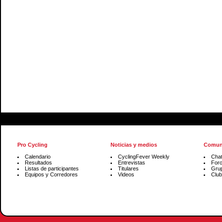
Pro Cycling
Noticias y medios
Comun
Calendario
CyclingFever Weekly
Cha
Resultados
Entrevistas
For
Listas de participantes
Titulares
Gru
Equipos y Corredores
Videos
Club