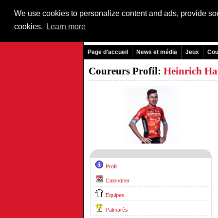
We use cookies to personalize content and ads, provide soci
cookies.
Learn more
Page d'accueil
News et média
Jeux
Cou
Coureurs Profil:
Heinrich Ha
Profil
Calendrier
Equipes
Palmarès