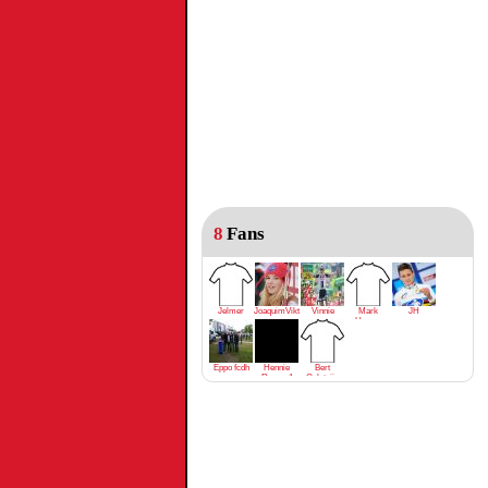
8
Fans
Jelmer
JoaquimViktrodriguez
Vinnie
Mark
JH
Homan
Eppo fcdh
Hennie
Bert
Regeer1
Golsteijn