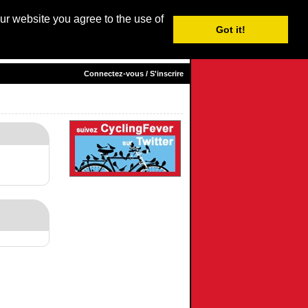
our website you agree to the use of
Login / Subscribe
Got it!
sh
|
Nederlands
| Français |
Italiano
|
Español
|
Euskara
Connectez-vous / S'inscrire