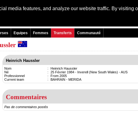
al media features, and analyze our website traffic. By visiting 
Language:
Engli
rses
Equipes
Femmes
Transferts
Communauté
ussler
Heinrich Haussler
Nom
:
Heinrich Haussler
Né
:
25 Février 1984 - Inverell (New South Wales) - AUS
Professionnel
:
From 2005
Current team
:
BAHRAIN - MERIDA
Commentaires
Pas de commentaires postés