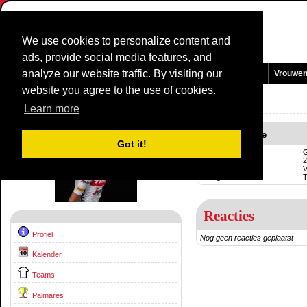
We use cookies to personalize content and
ads, provide social media features, and
analyze our website traffic. By visiting our
Homepage
Nieuws en Media
Games
Wedstrijden
Teams
Vrouwe
website you agree to the use of cookies.
Renners Profiel:
Giulio Ciccone
Learn more
Giulio Ciccone
Got it!
Naam
:
G
Geboren
:
2
Professional
:
V
Huidig team
:
Reacties
Profiel
Nog geen reacties geplaatst
Kalender
Teams
Palmares