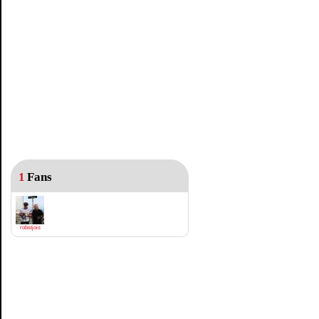
1
Fans
robstjois