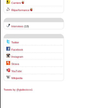
Carriere
Ritperformance
Interviews
(13)
Twitter
Facebook
Instagram
Strava
YouTube
Wikipedia
Tweets by @giuliocicco1