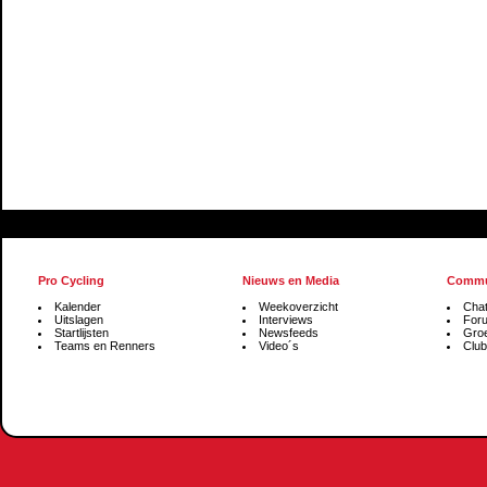
Pro Cycling
Nieuws en Media
Commu
Kalender
Weekoverzicht
Cha
Uitslagen
Interviews
For
Startlijsten
Newsfeeds
Gro
Teams en Renners
Video´s
Club