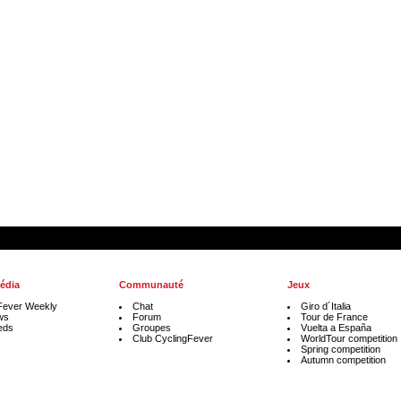
édia
Communauté
Jeux
Fever Weekly
Chat
Giro d´Italia
ws
Forum
Tour de France
eds
Groupes
Vuelta a España
Club CyclingFever
WorldTour competition
Spring competition
Autumn competition