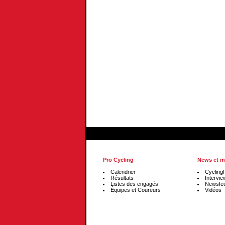
Pro Cycling
News et m
Calendrier
Cycling
Résultats
Intervie
Listes des engagés
Newsfe
Équipes et Coureurs
Vidéos