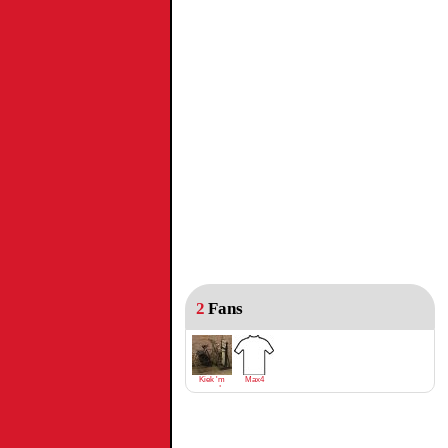
2
Fans
Kiek 'm
Max4
goan!