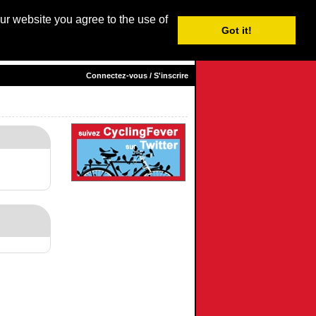
our website you agree to the use of
Login / Subscribe
Got it!
sh
|
Nederlands
| Français |
Italiano
|
Español
|
Euskara
Connectez-vous / S'inscrire