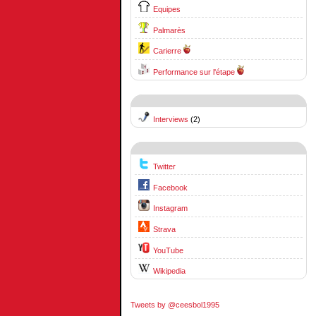
Equipes
Palmarès
Carierre
Performance sur l'étape
Interviews
(2)
Twitter
Facebook
Instagram
Strava
YouTube
Wikipedia
Tweets by @ceesbol1995