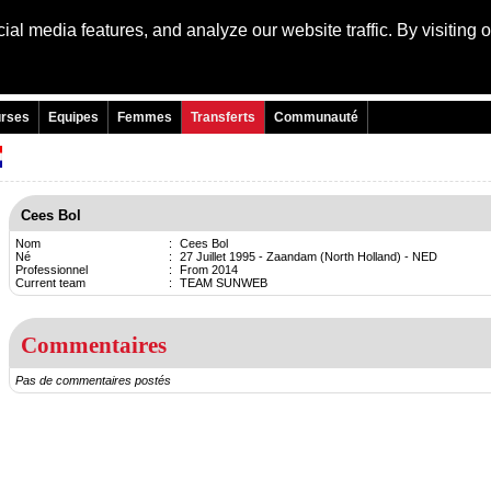
al media features, and analyze our website traffic. By visiting 
Language:
Engli
rses
Equipes
Femmes
Transferts
Communauté
Cees Bol
Nom
:
Cees Bol
Né
:
27 Juillet 1995 - Zaandam (North Holland) - NED
Professionnel
:
From 2014
Current team
:
TEAM SUNWEB
Commentaires
Pas de commentaires postés