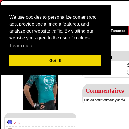
We use cookies to personalize content and
ads, provide social media features, and
analyze our website traffic. By visiting our
Page d'accueil
News et média
Jeux
Courses
Equipes
Femmes
website you agree to the use of cookies.
Coureurs Profil:
Jérémy Lecroq
Learn more
Jérémy Lecroq
Got it!
Nom
:
J
Né
:
7
Professionnel
:
F
Current team
:
Commentaires
Pas de commentaires postés
Profil