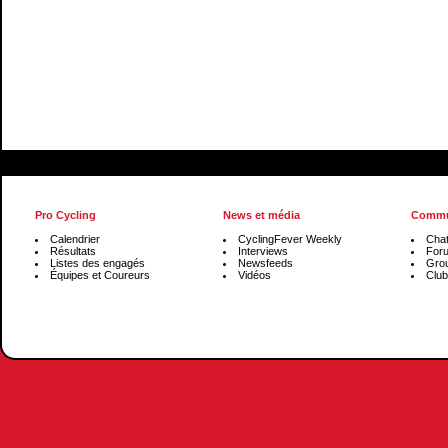
Pro Cycling
News et média
Commu
Calendrier
CyclingFever Weekly
Cha
Résultats
Interviews
For
Listes des engagés
Newsfeeds
Gro
Équipes et Coureurs
Vidéos
Club