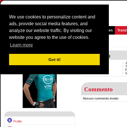
We use cookies to personalize content and
ads, provide social media features, and
analyze our website traffic. By visiting our
Homepage
Novità e media
Giochi
Gare
Squadre
Women
Trans
website you agree to the use of cookies.
Corridore Profilo:
Jérémy Lecroq
Learn more
Jérémy Lecroq
Got it!
Nome
:
J
Nato
:
7
Professionale
:
F
Current team
:
Commento
Nessun commento inviato
Profilo