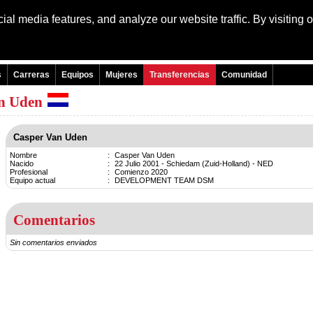
al media features, and analyze our website traffic. By visiting 
Language:
Engli
s
Carreras
Equipos
Mujeres
Transferencias
Comunidad
an Uden
Casper Van Uden
Nombre
:
Casper Van Uden
Nacido
:
22 Julio 2001 - Schiedam (Zuid-Holland) - NED
Profesional
:
Comienzo 2020
Equipo actual
:
DEVELOPMENT TEAM DSM
Comentarios
Sin comentarios enviados