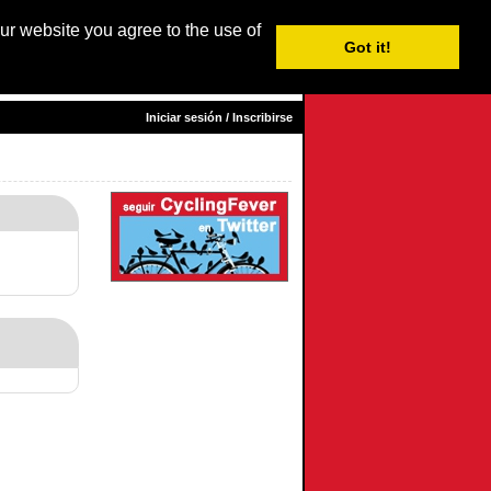
our website you agree to the use of
Login / Subscribe
Got it!
sh
|
Nederlands
|
Français
|
Italiano
| Español |
Euskara
Iniciar sesión / Inscribirse