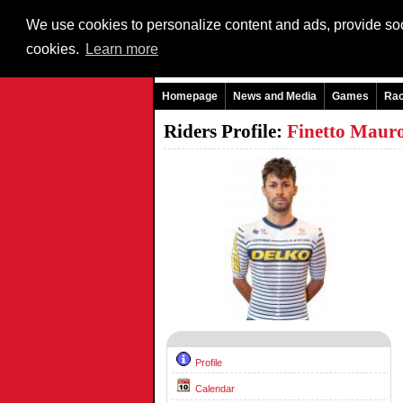
We use cookies to personalize content and ads, provide soci
cookies.
Learn more
Homepage
News and Media
Games
Ra
Riders Profile:
Finetto Maur
Profile
Calendar