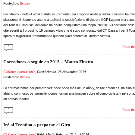
Posted by:
Bitossi
Per Mauro Finetto il 2014 è stata sicuramente una stagione molto positiva. Il veneto ha otte
piazzamenti riuscendo anche a togliersi la soddisfazione di vincere il GP Lugano e la class
del Tour du Limousin, del quale ha anche conquistato una tappa. Nel 2015 il corridore dell
che esordirà il prossimo 19 gennaio visto che è stato convocato dal CT Cassani per il Tou
spera di migliorarsi, trasformando quache piazzamento in ulteriore vittoria.
0
Read the
Corredores a seguir en 2015 – Mauro Finetto
Ciclismo Internacional
, David Hunter, 23 November 2014
Posted by:
Bitossi
Lo entrevistamos por primera vez hace poco más de un año y, desde entonces, ha sido 
abierto con nosotros, permitiéndonos formar una imagen sobre él como ciclista y persona
en ambas facetas!
0
Read the
Iré al Trentino a preparar el Giro.
Ciclismo Internacional
, Pablo Martin Palermo, 21 April 2014