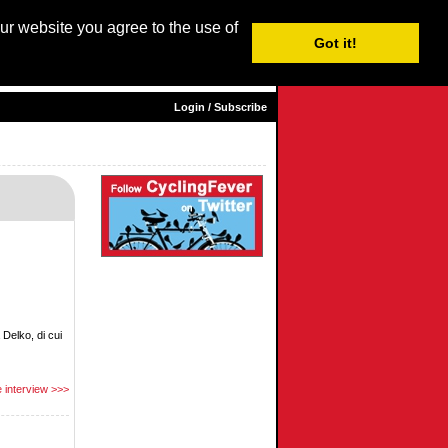
our website you agree to the use of
Login / Subscribe
Got it!
sh |
Nederlands
|
Français
|
Italiano
|
Español
|
Euskara
Login / Subscribe
 Delko, di cui
 interview >>>