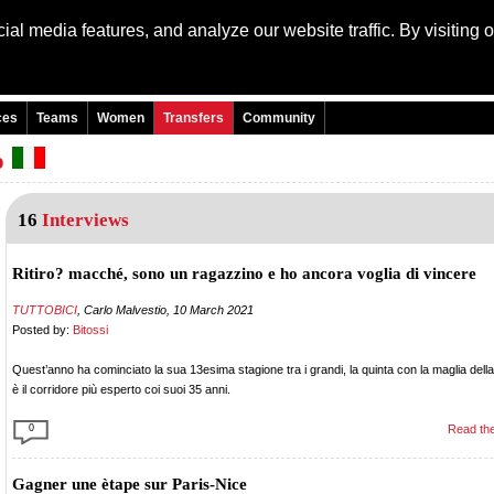
al media features, and analyze our website traffic. By visiting 
Language: Engli
ces
Teams
Women
Transfers
Community
o
16
Interviews
Ritiro? macché, sono un ragazzino e ho ancora voglia di vincere
TUTTOBICI
, Carlo Malvestio, 10 March 2021
Posted by:
Bitossi
Quest’anno ha cominciato la sua 13esima stagione tra i grandi, la quinta con la maglia della
è il corridore più esperto coi suoi 35 anni.
0
Read the
Gagner une ètape sur Paris-Nice