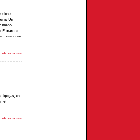
lessione
pagna. Un
he hanno
o. E’ mancato
e occasioni non
 interview >>>
a Liquigas, un
n het
 interview >>>