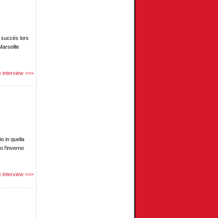
 succès lors
Marseille
 interview >>>
o in quella
o l'inverno
 interview >>>