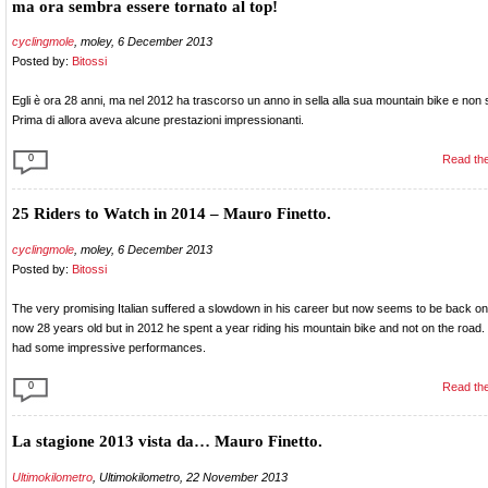
ma ora sembra essere tornato al top!
cyclingmole
, moley, 6 December 2013
Posted by:
Bitossi
Egli è ora 28 anni, ma nel 2012 ha trascorso un anno in sella alla sua mountain bike e non s
Prima di allora aveva alcune prestazioni impressionanti.
0
Read the
25 Riders to Watch in 2014 – Mauro Finetto.
cyclingmole
, moley, 6 December 2013
Posted by:
Bitossi
The very promising Italian suffered a slowdown in his career but now seems to be back on 
now 28 years old but in 2012 he spent a year riding his mountain bike and not on the road.
had some impressive performances.
0
Read the
La stagione 2013 vista da… Mauro Finetto.
Ultimokilometro
, Ultimokilometro, 22 November 2013