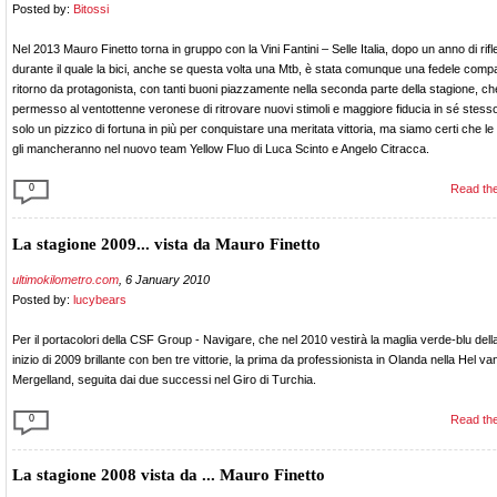
Posted by:
Bitossi
Nel 2013 Mauro Finetto torna in gruppo con la Vini Fantini – Selle Italia, dopo un anno di rif
durante il quale la bici, anche se questa volta una Mtb, è stata comunque una fedele com
ritorno da protagonista, con tanti buoni piazzamente nella seconda parte della stagione, c
permesso al ventottenne veronese di ritrovare nuovi stimoli e maggiore fiducia in sé stess
solo un pizzico di fortuna in più per conquistare una meritata vittoria, ma siamo certi che l
gli mancheranno nel nuovo team Yellow Fluo di Luca Scinto e Angelo Citracca.
0
Read the
La stagione 2009... vista da Mauro Finetto
ultimokilometro.com
, 6 January 2010
Posted by:
lucybears
Per il portacolori della CSF Group - Navigare, che nel 2010 vestirà la maglia verde-blu dell
inizio di 2009 brillante con ben tre vittorie, la prima da professionista in Olanda nella Hel va
Mergelland, seguita dai due successi nel Giro di Turchia.
0
Read the
La stagione 2008 vista da ... Mauro Finetto