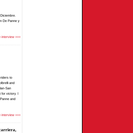
e Diciembre.
 en De Panne y
 interview >>>
riders to
lbrelli and
ilan-San
for victory. I
e Panne and
 interview >>>
carriera,