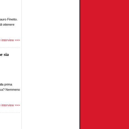
auro Finetto.
di ottenere
 interview >>>
e sia
lla prima
presa? Nemmeno
 interview >>>