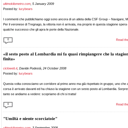
ultimokilometro.com
, 5 January 2009
Posted by:
lucybears
I commenti che pubblichiamo oggi sono ancora di un atleta della CSF Group – Navigare, M
Per il veronese di Tregnago, la vittoria non è arrivata, ma proprio in questa stagione spera 
qualche successo che gli apra le porte della Nazionale.
0
Read the
«il sesto posto al Lombardia mi fa quasi rimpiangere che la stagion
finita»
cicloweb.it
, Davide Podestà, 24 October 2008
Posted by:
lucybears
Questa volta conosciamo un corridore al primo anno ma già rispettato in gruppo, uno che a
corsa è arrivato davanti ed ha chiuso la stagione con un sesto posto al Lombardia. Sor
tanto se andiamo a vedere: scopriamo di chi si tratta!
0
Read the
"Umiltà e niente scorciatoie"
ultimokilometro.com
, 3 September 2008