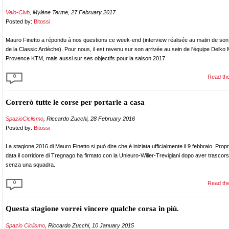
Velo-Club
, Mylène Terme, 27 February 2017
Posted by:
Bitossi
Mauro Finetto a répondu à nos questions ce week-end (interview réalisée au matin de son
de la Classic Ardèche). Pour nous, il est revenu sur son arrivée au sein de l'équipe Delko 
Provence KTM, mais aussi sur ses objectifs pour la saison 2017.
0
Read the
Correrò tutte le corse per portarle a casa
SpazioCiclismo
, Riccardo Zucchi, 28 February 2016
Posted by:
Bitossi
La stagione 2016 di Mauro Finetto si può dire che è iniziata ufficialmente il 9 febbraio. Propri
data il corridore di Tregnago ha firmato con la Unieuro-Wilier-Trevigiani dopo aver trascors
senza una squadra.
0
Read the
Questa stagione vorrei vincere qualche corsa in più.
Spazio Ciclismo
, Riccardo Zucchi, 10 January 2015