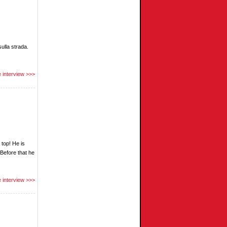
ulla strada.
 interview >>>
top! He is
 Before that he
 interview >>>