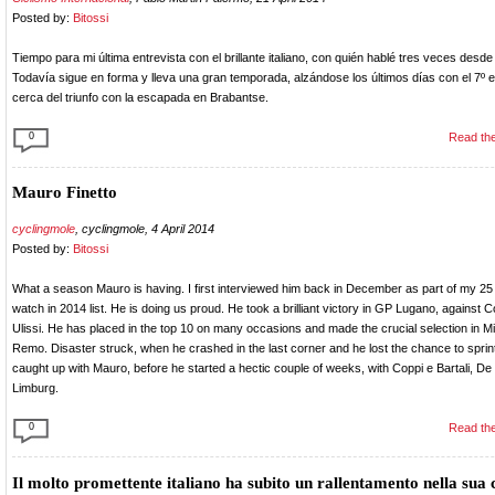
Posted by:
Bitossi
Tiempo para mi última entrevista con el brillante italiano, con quién hablé tres veces desd
Todavía sigue en forma y lleva una gran temporada, alzándose los últimos días con el 7º
cerca del triunfo con la escapada en Brabantse.
0
Read the
Mauro Finetto
cyclingmole
, cyclingmole, 4 April 2014
Posted by:
Bitossi
What a season Mauro is having. I first interviewed him back in December as part of my 25 
watch in 2014 list. He is doing us proud. He took a brilliant victory in GP Lugano, against Co
Ulissi. He has placed in the top 10 on many occasions and made the crucial selection in M
Remo. Disaster struck, when he crashed in the last corner and he lost the chance to sprint 
caught up with Mauro, before he started a hectic couple of weeks, with Coppi e Bartali, D
Limburg.
0
Read the
Il molto promettente italiano ha subito un rallentamento nella sua 