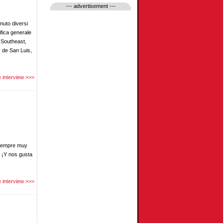
--- advertisement ---
nuto diversi
ifica generale
a Southeast,
r de San Luis,
 interview >>>
siempre muy
. ¡Y nos gusta
 interview >>>