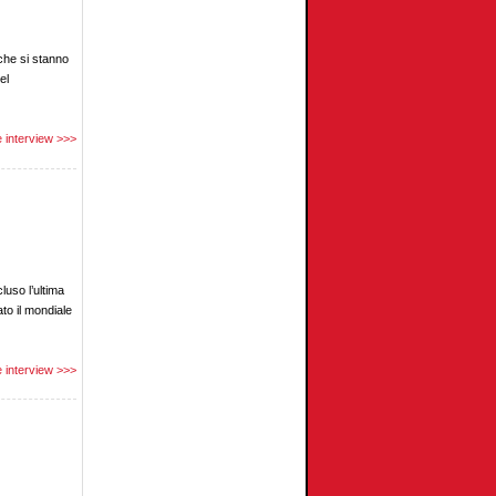
che si stanno
el
 interview >>>
uso l’ultima
to il mondiale
 interview >>>