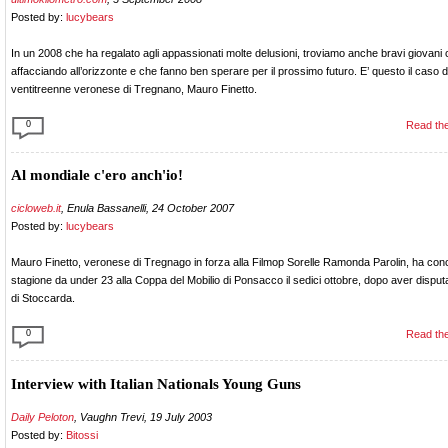
Posted by:
lucybears
In un 2008 che ha regalato agli appassionati molte delusioni, troviamo anche bravi giovani 
affacciando all’orizzonte e che fanno ben sperare per il prossimo futuro. E’ questo il caso d
ventitreenne veronese di Tregnano, Mauro Finetto.
0
Read the
Al mondiale c'ero anch'io!
cicloweb.it
, Enula Bassanelli, 24 October 2007
Posted by:
lucybears
Mauro Finetto, veronese di Tregnago in forza alla Filmop Sorelle Ramonda Parolin, ha concl
stagione da under 23 alla Coppa del Mobilio di Ponsacco il sedici ottobre, dopo aver disputa
di Stoccarda.
0
Read the
Interview with Italian Nationals Young Guns
Daily Peloton
, Vaughn Trevi, 19 July 2003
Posted by:
Bitossi