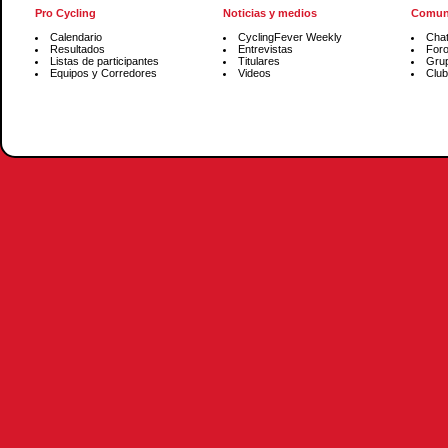
Pro Cycling
Noticias y medios
Comun
Calendario
CyclingFever Weekly
Cha
Resultados
Entrevistas
For
Listas de participantes
Titulares
Gru
Equipos y Corredores
Videos
Club