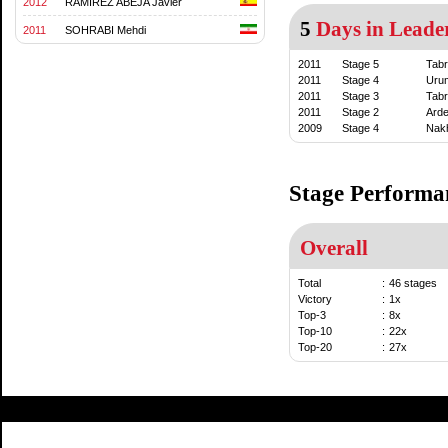
2012
RAMIREZ ABEJA Javier
5
Days in Leader
2011
SOHRABI Mehdi
2011
Stage 5
Tabr
2011
Stage 4
Uru
2011
Stage 3
Tabr
2011
Stage 2
Arde
2009
Stage 4
Nak
Stage Performa
Overall
Total
:
46 stages
Victory
:
1x
Top-3
:
8x
Top-10
:
22x
Top-20
:
27x