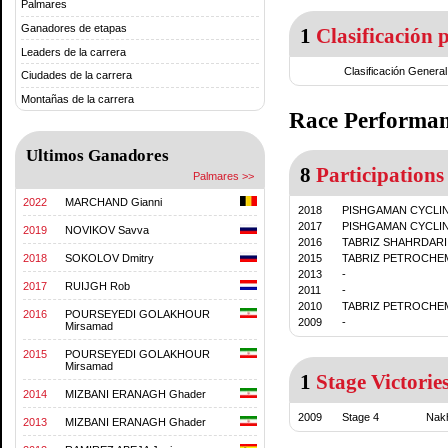
Palmares
Ganadores de etapas
1
Clasificación p
Leaders de la carrera
Clasificación General
Ciudades de la carrera
Montañas de la carrera
Race Performa
Ultimos Ganadores
8
Participations
Palmares >>
2022
MARCHAND Gianni
2018
PISHGAMAN CYCLI
2017
PISHGAMAN CYCLI
2019
NOVIKOV Savva
2016
TABRIZ SHAHRDARI
2015
TABRIZ PETROCHE
2018
SOKOLOV Dmitry
2013
-
2017
RUIJGH Rob
2011
-
2010
TABRIZ PETROCHE
2016
POURSEYEDI GOLAKHOUR
2009
-
Mirsamad
2015
POURSEYEDI GOLAKHOUR
Mirsamad
1
Stage Victorie
2014
MIZBANI ERANAGH Ghader
2009
Stage 4
Nak
2013
MIZBANI ERANAGH Ghader