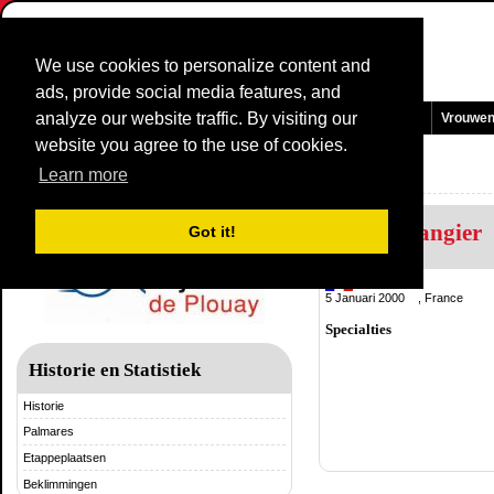
We use cookies to personalize content and
ads, provide social media features, and
analyze our website traffic. By visiting our
Homepage
Nieuws en Media
Games
Wedstrijden
Teams
Vrouwe
website you agree to the use of cookies.
GP de Plouay
Learn more
India Grangier
Got it!
France
5 Januari 2000 , France
Specialties
Historie en Statistiek
Historie
Palmares
Etappeplaatsen
Beklimmingen