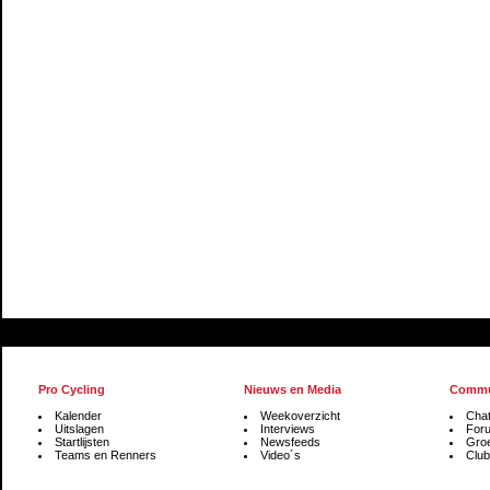
Pro Cycling
Nieuws en Media
Commu
Kalender
Weekoverzicht
Cha
Uitslagen
Interviews
For
Startlijsten
Newsfeeds
Gro
Teams en Renners
Video´s
Club