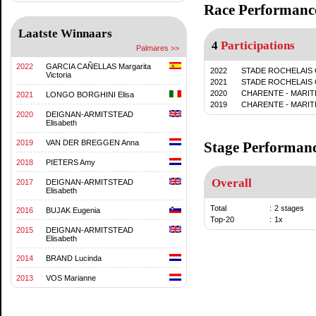
Race Performanc
Laatste Winnaars
4
Participations
Palmares >>
2022
GARCIA CAÑELLAS Margarita
2022
STADE ROCHELAIS
Victoria
2021
STADE ROCHELAIS
2020
CHARENTE - MARI
2021
LONGO BORGHINI Elisa
2019
CHARENTE - MARI
2020
DEIGNAN-ARMITSTEAD
Elisabeth
2019
VAN DER BREGGEN Anna
Stage Performan
2018
PIETERS Amy
Overall
2017
DEIGNAN-ARMITSTEAD
Elisabeth
Total
:
2 stages
2016
BUJAK Eugenia
Top-20
:
1x
2015
DEIGNAN-ARMITSTEAD
Elisabeth
2014
BRAND Lucinda
2013
VOS Marianne