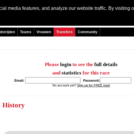
al media features, and analyze our website traffic. By visiting 
Language:
Engli
dstrijden
Teams
Vrouwen
Transfers
Community
Please
login
to see the
full details
and
statistics
for this race
Email:
Password:
No account yet?
Sign up for FREE now!
History