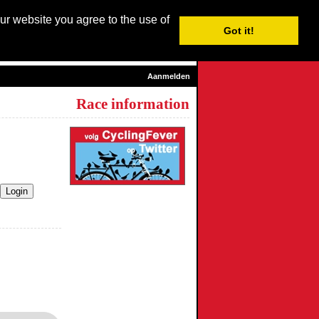
our website you agree to the use of
Login / Subscribe
Got it!
sh
| Nederlands |
Français
|
Italiano
|
Español
|
Euskara
Aanmelden
Race information