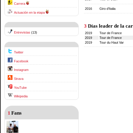
Carrera
2016
Giro d'Italia
Actuación en la etapa
3
Días leader de la ca
Entrevistas
(13)
2019
Tour de France
2019
Tour de France
2019
Tour du Haut Var
Twitter
Facebook
Instagram
Strava
YouTube
Wikipedia
1
Fans