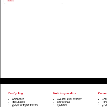
robstjois
Pro Cycling
Noticias y medios
Comun
Calendario
CyclingFever Weekly
Cha
Resultados
Entrevistas
For
Listas de participantes
Titulares
Gru