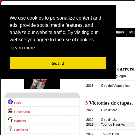
We use cookies to personalize content and
ads, provide social media features, and
analyze our website traffic. By visiting our
Pagina Principal
Noticias y medios
Juegos
Carreras
Equipos
Mu
website you agree to the use of cookies.
Corredores Perfil:
Giulio Ciccone
Learn more
Palmares
Got it!
2
Victorias en carrera
2020
Trofeo Laigueglia
2018
Giro dell´Appennino
5
Victorias de etapas.
Perfil
2022
Giro d'Italia
Calendario
2019
Giro d'Italia
Equipos
2019
Tour du Haut Var
Palmares
2017
Tour of Utah