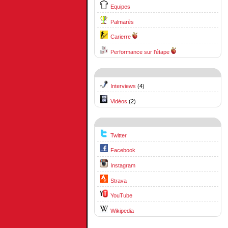
Equipes
Palmarès
Carierre
Performance sur l'étape
Interviews
(4)
Vidéos
(2)
Twitter
Facebook
Instagram
Strava
YouTube
Wikipedia