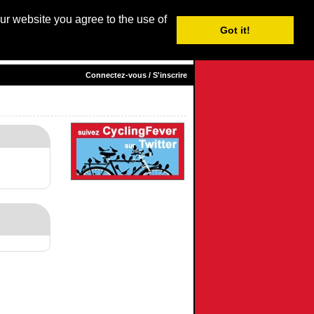
our website you agree to the use of
Login / Subscribe
Got it!
sh
|
Nederlands
| Français |
Italiano
|
Español
|
Euskara
Connectez-vous / S'inscrire