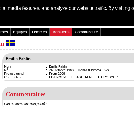
al media features, and analyze our website traffic. By visiting 
Language:
Engli
rses
Equipes
Femmes
Transferts
Communauté
in
Emilia Fahlin
Nom
:
Emilia Fahlin
Né
:
24 Octobre 1988 - Örebro (Örebro) - SWE
Professionnel
:
From 2006
Current team
:
FDJ NOUVELLE - AQUITAINE FUTUROSCOPE
Commentaires
Pas de commentaires postés