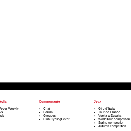
édia
Communauté
Jeux
Fever Weekly
Chat
Giro d´Italia
ws
Forum
Tour de France
eds
Groupes
Vuelta a España
Club CyclingFever
WorldTour competition
Spring competition
Autumn competition