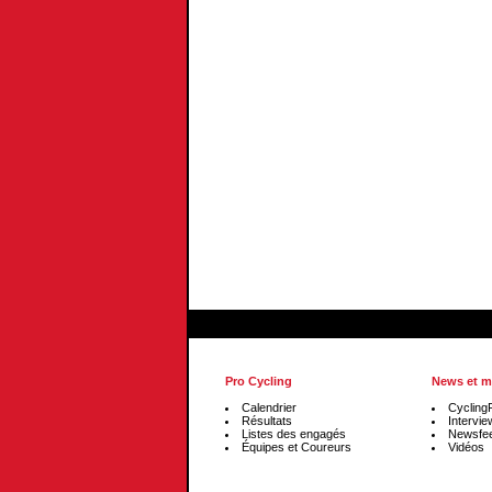
Pro Cycling
News et m
Calendrier
Cycling
Résultats
Intervie
Listes des engagés
Newsfe
Équipes et Coureurs
Vidéos