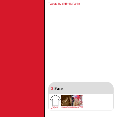
Tweets by @EmiliaFahlin
3
Fans
Olivier
quarantipuu
JoaquimViktrodriguez
Bachelart