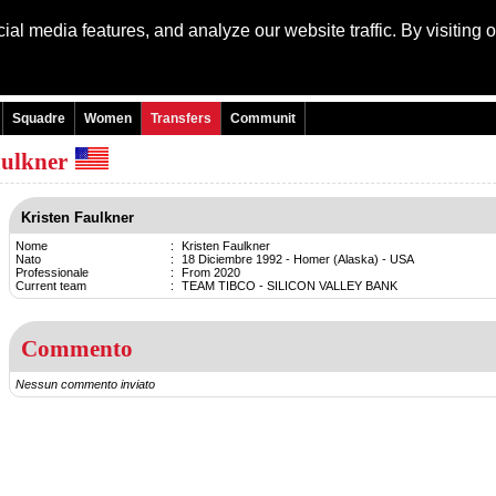
al media features, and analyze our website traffic. By visiting 
Language:
Engli
Squadre
Women
Transfers
Communit
aulkner
Kristen Faulkner
Nome
:
Kristen Faulkner
Nato
:
18 Diciembre 1992 - Homer (Alaska) - USA
Professionale
:
From 2020
Current team
:
TEAM TIBCO - SILICON VALLEY BANK
Commento
Nessun commento inviato