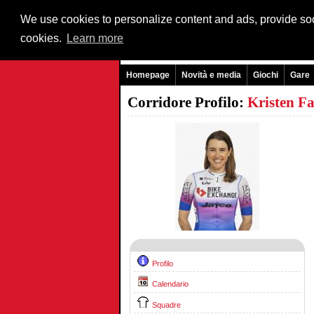
We use cookies to personalize content and ads, provide soci
cookies.
Learn more
Homepage
Novità e media
Giochi
Gare
Corridore Profilo:
Kristen F
Profilo
Calendario
Squadre