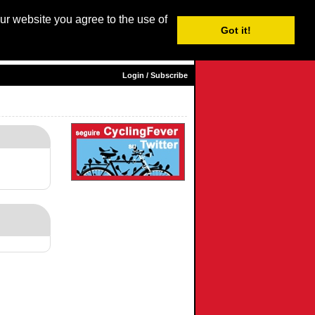
our website you agree to the use of
Login / Subscribe
Got it!
sh
|
Nederlands
|
Français
| Italiano |
Español
|
Euskara
Login / Subscribe