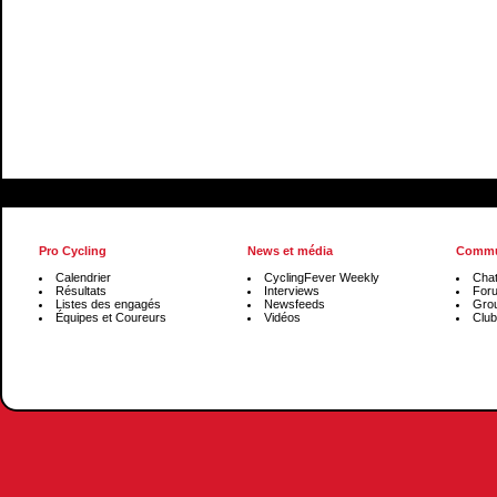
Pro Cycling
News et média
Commu
Calendrier
CyclingFever Weekly
Cha
Résultats
Interviews
For
Listes des engagés
Newsfeeds
Gro
Équipes et Coureurs
Vidéos
Club