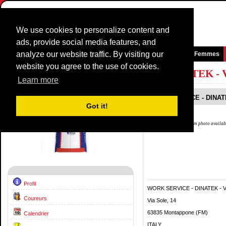
We use cookies to personalize content and
ads, provide social media features, and
analyze our website traffic. By visiting our
Page d'accueil
News et média
Jeux
Courses
Equipes
Femmes
website you agree to the use of cookies.
Équipe Profil:
WORK SERVICE - DINATEK -
Learn more
WORK SERVICE - DINAT
Got it!
No team photo availab
Profil
WORK SERVICE - DINATEK - 
Coureurs
Via Sole, 14
63835 Montappone (FM)
Calendrier
ITALY