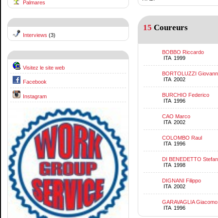
Palmares
15
Coureurs
Interviews
(3)
BOBBO Riccardo
ITA 1999
Visitez le site web
BORTOLUZZI Giovann
ITA 2002
Facebook
BURCHIO Federico
Instagram
ITA 1996
CAO Marco
ITA 2002
COLOMBO Raul
ITA 1996
DI BENEDETTO Stefan
ITA 1998
DIGNANI Filippo
ITA 2002
GARAVAGLIA Giacomo
ITA 1996