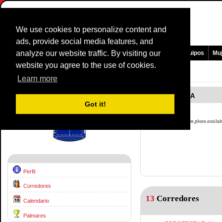
We use cookies to personalize content and
ads, provide social media features, and
analyze our website traffic. By visiting our
Pagina Principal
Noticias y medios
Juegos
Carreras
Equipos
Mu
website you agree to the use of cookies.
Equipo Perfil:
JOKER MERIDA
2013
Learn more
JOKER MERIDA
Got it!
No team photo availab
Perfil
Corredores
13
Corredores
Calendario
Palmares