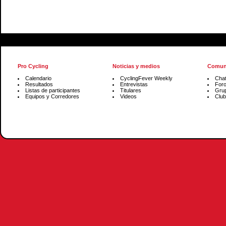
Pro Cycling
Noticias y medios
Comun
Calendario
CyclingFever Weekly
Cha
Resultados
Entrevistas
For
Listas de participantes
Titulares
Gru
Equipos y Corredores
Videos
Club