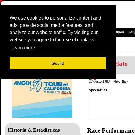
We use cookies to personalize content and
ads, provide social media features, and
analyze our website traffic. By visiting our
Pagina Principal
Noticias y medios
Juegos
Carreras
Equipos
Mu
website you agree to the use of cookies.
Tour of California WE
Learn more
Elena Berlato
Got it!
Italy
2 Agosto 1988 Malo, Italy
Specialties
Race Performanc
Historia & Estadísticas