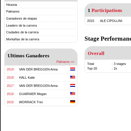
Historia
1
Participations
Palmares
Ganadores de etapas
2015
ALE CIPOLLINI
Leaders de la carrera
Ciudades de la carrera
Stage Performan
Montañas de la carrera
Overall
Ultimos Ganadores
Palmares >>
Total
:
3 stages
Top-20
:
2x
2019
VAN DER BREGGEN Anna
2018
HALL Katie
2017
VAN DER BREGGEN Anna
2016
GUARNIER Megan
2015
WORRACK Trixi