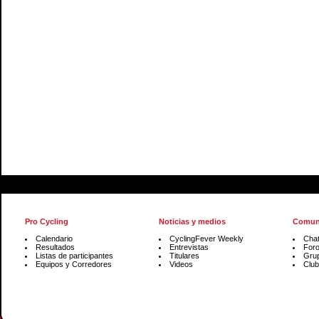
Pro Cycling
Noticias y medios
Comun
Calendario
CyclingFever Weekly
Cha
Resultados
Entrevistas
For
Listas de participantes
Titulares
Gru
Equipos y Corredores
Videos
Club