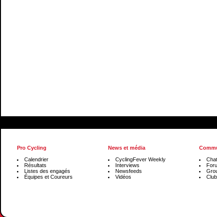
Pro Cycling
News et média
Commu
Calendrier
CyclingFever Weekly
Cha
Résultats
Interviews
For
Listes des engagés
Newsfeeds
Gro
Équipes et Coureurs
Vidéos
Club