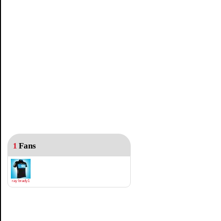
1
Fans
ray brady1