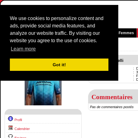
We use cookies to personalize content and
ads, provide social media features, and
analyze our website traffic. By visiting our
Page d'accueil
News et média
Jeux
Courses
Equipes
Femmes
website you agree to the use of cookies.
Coureurs Profil:
Davide Martinelli
Learn more
Davide Martinelli
Got it!
Nom
:
D
Né
:
3
Professionnel
:
F
Current team
:
Commentaires
Pas de commentaires postés
Profil
Calendrier
Equipes