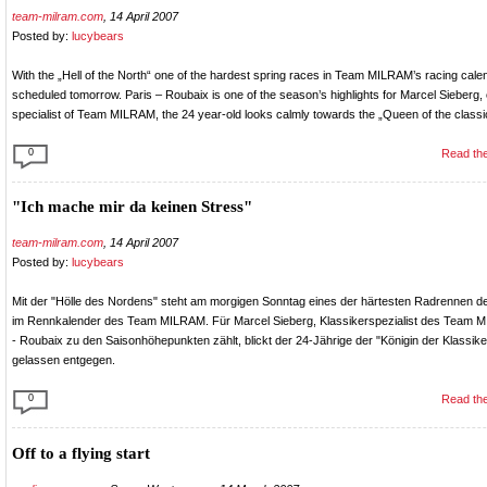
team-milram.com
, 14 April 2007
Posted by:
lucybears
With the „Hell of the North“ one of the hardest spring races in Team MILRAM’s racing calen
scheduled tomorrow. Paris – Roubaix is one of the season’s highlights for Marcel Sieberg, 
specialist of Team MILRAM, the 24 year-old looks calmly towards the „Queen of the classi
0
Read the
"Ich mache mir da keinen Stress"
team-milram.com
, 14 April 2007
Posted by:
lucybears
Mit der "Hölle des Nordens" steht am morgigen Sonntag eines der härtesten Radrennen d
im Rennkalender des Team MILRAM. Für Marcel Sieberg, Klassikerspezialist des Team M
- Roubaix zu den Saisonhöhepunkten zählt, blickt der 24-Jährige der "Königin der Klassik
gelassen entgegen.
0
Read the
Off to a flying start