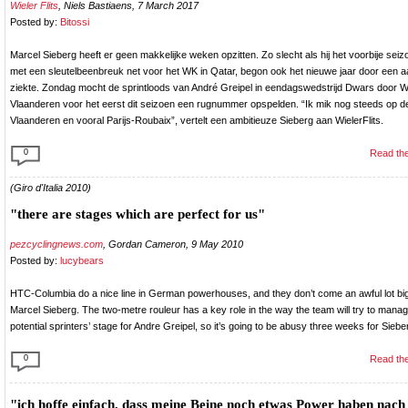
Wieler Flits
, Niels Bastiaens, 7 March 2017
Posted by:
Bitossi
Marcel Sieberg heeft er geen makkelijke weken opzitten. Zo slecht als hij het voorbije seiz
met een sleutelbeenbreuk net voor het WK in Qatar, begon ook het nieuwe jaar door een 
ziekte. Zondag mocht de sprintloods van André Greipel in eendagswedstrijd Dwars door W
Vlaanderen voor het eerst dit seizoen een rugnummer opspelden. “Ik mik nog steeds op 
Vlaanderen en vooral Parijs-Roubaix”, vertelt een ambitieuze Sieberg aan WielerFlits.
0
Read the
(Giro d'Italia 2010)
"there are stages which are perfect for us"
pezcyclingnews.com
, Gordan Cameron, 9 May 2010
Posted by:
lucybears
HTC-Columbia do a nice line in German powerhouses, and they don’t come an awful lot bi
Marcel Sieberg. The two-metre rouleur has a key role in the way the team will try to mana
potential sprinters’ stage for Andre Greipel, so it’s going to be abusy three weeks for Siebe
0
Read the
"ich hoffe einfach, dass meine Beine noch etwas Power haben nach