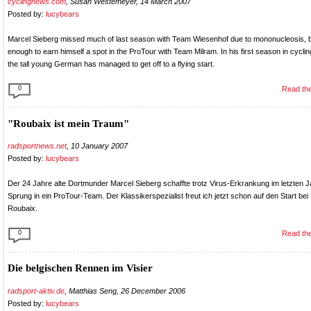
cyclingnews.com
, Susan Westemeyer, 14 March 2007
Posted by:
lucybears
Marcel Sieberg missed much of last season with Team Wiesenhof due to mononucleosis, but 
enough to earn himself a spot in the ProTour with Team Milram. In his first season in cyclin
the tall young German has managed to get off to a flying start.
0
Read the
"Roubaix ist mein Traum"
radsportnews.net
, 10 January 2007
Posted by:
lucybears
Der 24 Jahre alte Dortmunder Marcel Sieberg schaffte trotz Virus-Erkrankung im letzten 
Sprung in ein ProTour-Team. Der Klassikerspezialist freut ich jetzt schon auf den Start bei 
Roubaix.
0
Read the
Die belgischen Rennen im Visier
radsport-aktiv.de
, Matthias Seng, 26 December 2006
Posted by:
lucybears