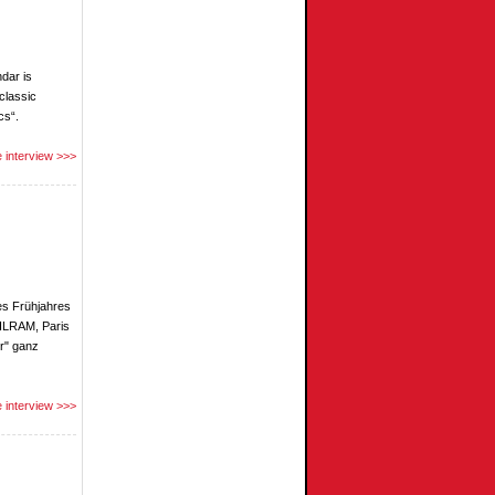
dar is
classic
cs“.
 interview >>>
es Frühjahres
ILRAM, Paris
er" ganz
 interview >>>