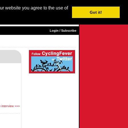
our website you agree to the use of
Login / Subscribe
Got it!
sh |
Nederlands
|
Français
|
Italiano
|
Español
|
Euskara
Login / Subscribe
 interview >>>