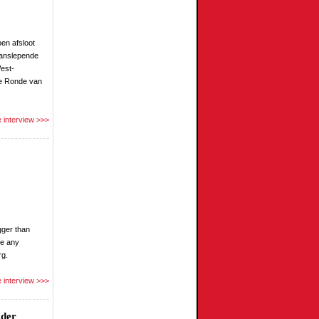
oen afsloot
aanslepende
est-
de Ronde van
 interview >>>
gger than
ge any
rg.
 interview >>>
 der