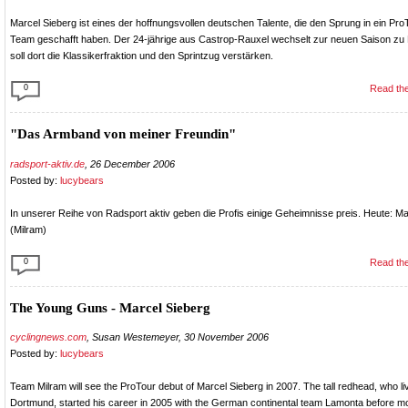
Marcel Sieberg ist eines der hoffnungsvollen deutschen Talente, die den Sprung in ein Pr
Team geschafft haben. Der 24-jährige aus Castrop-Rauxel wechselt zur neuen Saison zu
soll dort die Klassikerfraktion und den Sprintzug verstärken.
0
Read the
"Das Armband von meiner Freundin"
radsport-aktiv.de
, 26 December 2006
Posted by:
lucybears
In unserer Reihe von Radsport aktiv geben die Profis einige Geheimnisse preis. Heute: Ma
(Milram)
0
Read the
The Young Guns - Marcel Sieberg
cyclingnews.com
, Susan Westemeyer, 30 November 2006
Posted by:
lucybears
Team Milram will see the ProTour debut of Marcel Sieberg in 2007. The tall redhead, who li
Dortmund, started his career in 2005 with the German continental team Lamonta before m