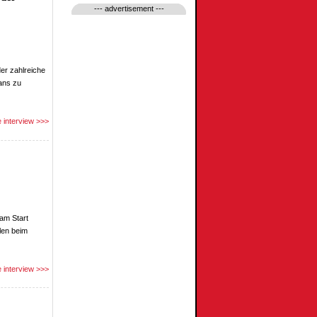
--- advertisement ---
er zahlreiche
ans zu
 interview >>>
am Start
elen beim
 interview >>>