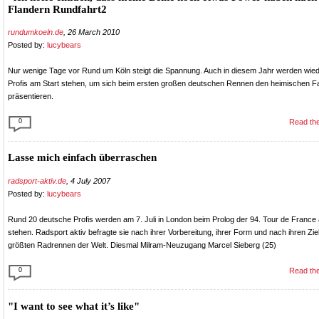
Flandern Rundfahrt2
rundumkoeln.de
, 26 March 2010
Posted by:
lucybears
Nur wenige Tage vor Rund um Köln steigt die Spannung. Auch in diesem Jahr werden wied
Profis am Start stehen, um sich beim ersten großen deutschen Rennen den heimischen F
präsentieren.
0
Read the
Lasse mich einfach überraschen
radsport-aktiv.de
, 4 July 2007
Posted by:
lucybears
Rund 20 deutsche Profis werden am 7. Juli in London beim Prolog der 94. Tour de France 
stehen. Radsport aktiv befragte sie nach ihrer Vorbereitung, ihrer Form und nach ihren Zi
größten Radrennen der Welt. Diesmal Milram-Neuzugang Marcel Sieberg (25)
0
Read the
"I want to see what it’s like"