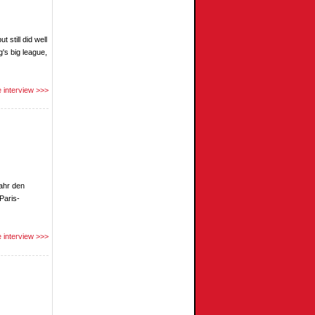
still did well
g's big league,
 interview >>>
Jahr den
Paris-
 interview >>>