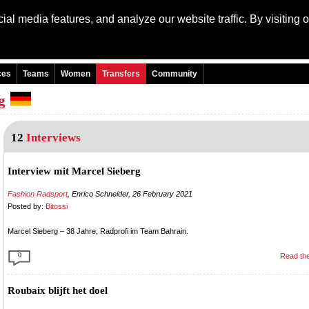
al media features, and analyze our website traffic. By visiting 
Language: Engli
ces
Teams
Women
Transfers
Community
rg
12
Interviews
Interview mit Marcel Sieberg
Fashion Radsport
, Enrico Schneider, 26 February 2021
Posted by:
Bitossi
Marcel Sieberg – 38 Jahre, Radprofi im Team Bahrain.
0
Read the
Roubaix blijft het doel