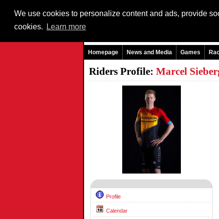
We use cookies to personalize content and ads, provide soci
cookies.
Learn more
Homepage
News and Media
Games
Ra
Riders Profile:
Marcel Siebe
Profile
Calendar