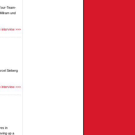
oTour-Team-
 Milram und
 interview >>>
rcel Sieberg
 interview >>>
ves in
oving up a