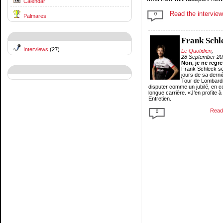
Calendar
Read the intervie
0
Palmares
Frank Schl
Interviews
(27)
Le Quotidien
,
28 September 20
Non, je ne regre
Frank Schleck se
jours de sa derni
Tour de Lombardie
disputer comme un jubilé, en c
longue carrière. «J’en profite à f
Entretien.
Read 
0