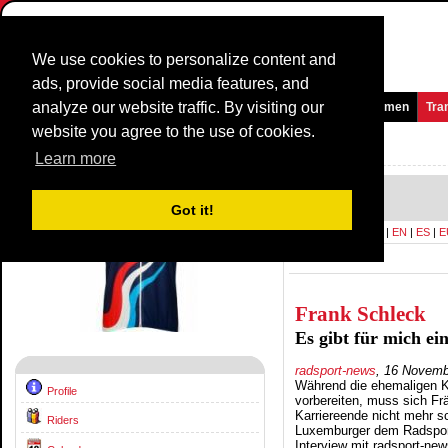
We use cookies to personalize content and
ads, provide social media features, and
analyze our website traffic. By visiting our
Homepage
News and Media
Games
Races
Teams
Women
Tra
website you agree to the use of cookies.
Team Profile:
LUXEMBOURG
2016
Learn more
Interviews
Got it!
Language:
All
|
DE
|
EN
|
ES
|
E
Frank Schleck
Es gibt für mich ei
radsport-news
, 16 Novemb
Während die ehemaligen K
Profile
vorbereiten, muss sich F
Karriereende nicht mehr s
Riders
Luxemburger dem Radsport
Interview mit radsport-new