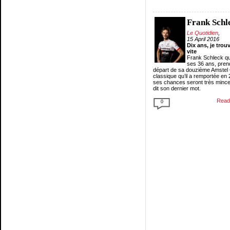
Frank Schl
Le Quotidien
,
15 April 2016
Dix ans, je tro
vite
Frank Schleck qu
ses 36 ans, pren
départ de sa douzième Amstel 
classique qu’il a remportée en 2
ses chances seront très minces
dit son dernier mot.
Read 
0