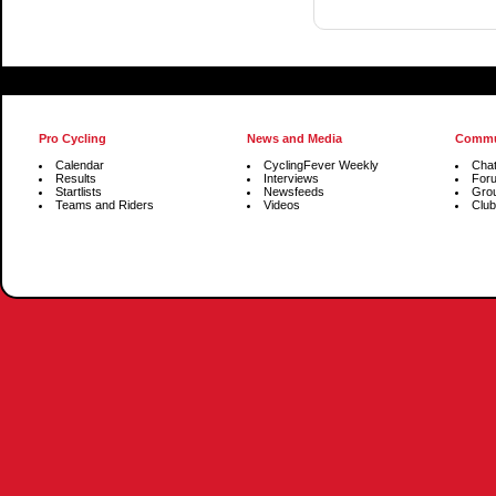
Pro Cycling
News and Media
Commu
Calendar
CyclingFever Weekly
Cha
Results
Interviews
For
Startlists
Newsfeeds
Gro
Teams and Riders
Videos
Club