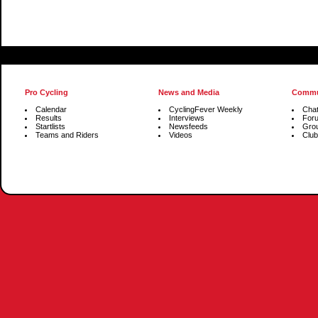
Pro Cycling
News and Media
Commu
Calendar
CyclingFever Weekly
Cha
Results
Interviews
For
Startlists
Newsfeeds
Gro
Teams and Riders
Videos
Club