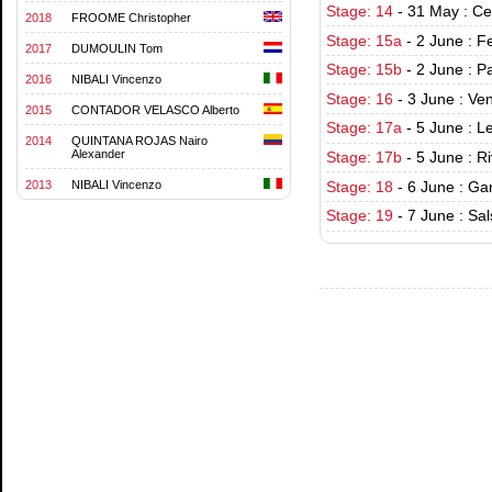
Stage: 14
-
31 May : Ce
2018
FROOME Christopher
Stage: 15a
-
2 June : F
2017
DUMOULIN Tom
Stage: 15b
-
2 June : P
2016
NIBALI Vincenzo
Stage: 16
-
3 June : Ve
2015
CONTADOR VELASCO Alberto
Stage: 17a
-
5 June : L
2014
QUINTANA ROJAS Nairo
Alexander
Stage: 17b
-
5 June : R
2013
NIBALI Vincenzo
Stage: 18
-
6 June : Ga
Stage: 19
-
7 June : Sa