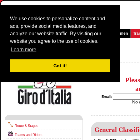
We use cookies to personalize content and
ads, provide social media features, and
analyze our website traffic. By visiting our
Homepage
News and Media
Games
Races
Teams
Women
Tra
website you agree to the use of cookies.
Giro d'Italia
1936
()
Learn more
Italy / 16 May - 7 June
1935
Got it!
Plea
a
Email:
No 
Route & Stages
General Classifi
Teams and Riders