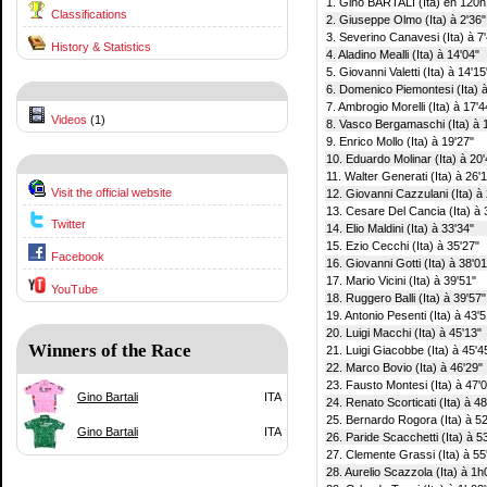
1. Gino BARTALI (Ita) en 120h
Classifications
2. Giuseppe Olmo (Ita) à 2'36"
3. Severino Canavesi (Ita) à 7
History & Statistics
4. Aladino Mealli (Ita) à 14'04"
5. Giovanni Valetti (Ita) à 14'15
6. Domenico Piemontesi (Ita) à
7. Ambrogio Morelli (Ita) à 17'4
Videos
(1)
8. Vasco Bergamaschi (Ita) à 
9. Enrico Mollo (Ita) à 19'27"
10. Eduardo Molinar (Ita) à 20'
11. Walter Generati (Ita) à 26'
Visit the official website
12. Giovanni Cazzulani (Ita) à
13. Cesare Del Cancia (Ita) à 
Twitter
14. Elio Maldini (Ita) à 33'34"
15. Ezio Cecchi (Ita) à 35'27"
Facebook
16. Giovanni Gotti (Ita) à 38'01
17. Mario Vicini (Ita) à 39'51"
YouTube
18. Ruggero Balli (Ita) à 39'57"
19. Antonio Pesenti (Ita) à 43'5
20. Luigi Macchi (Ita) à 45'13"
Winners of the Race
21. Luigi Giacobbe (Ita) à 45'4
22. Marco Bovio (Ita) à 46'29"
23. Fausto Montesi (Ita) à 47'
Gino Bartali
ITA
24. Renato Scorticati (Ita) à 48
25. Bernardo Rogora (Ita) à 52
Gino Bartali
ITA
26. Paride Scacchetti (Ita) à 5
27. Clemente Grassi (Ita) à 55
28. Aurelio Scazzola (Ita) à 1h