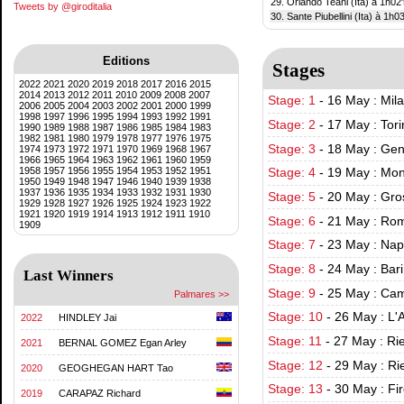
29. Orlando Teani (Ita) à 1h02
Tweets by @giroditalia
30. Sante Piubellini (Ita) à 1h0
Editions
Stages
2022
2021
2020
2019
2018
2017
2016
2015
2014
2013
2012
2011
2010
2009
2008
2007
Stage: 1
-
16 May : Mila
2006
2005
2004
2003
2002
2001
2000
1999
1998
1997
1996
1995
1994
1993
1992
1991
Stage: 2
-
17 May : Tor
1990
1989
1988
1987
1986
1985
1984
1983
1982
1981
1980
1979
1978
1977
1976
1975
Stage: 3
-
18 May : Gen
1974
1973
1972
1971
1970
1969
1968
1967
1966
1965
1964
1963
1962
1961
1960
1959
1958
1957
1956
1955
1954
1953
1952
1951
Stage: 4
-
19 May : Mon
1950
1949
1948
1947
1946
1940
1939
1938
1937
1936
1935
1934
1933
1932
1931
1930
Stage: 5
-
20 May : Gro
1929
1928
1927
1926
1925
1924
1923
1922
1921
1920
1919
1914
1913
1912
1911
1910
Stage: 6
-
21 May : Rom
1909
Stage: 7
-
23 May : Napo
Stage: 8
-
24 May : Bar
Last Winners
Stage: 9
-
25 May : Cam
Palmares >>
Stage: 10
-
26 May : L'A
2022
HINDLEY Jai
Stage: 11
-
27 May : Rie
2021
BERNAL GOMEZ Egan Arley
Stage: 12
-
29 May : Rie
2020
GEOGHEGAN HART Tao
Stage: 13
-
30 May : Fi
2019
CARAPAZ Richard