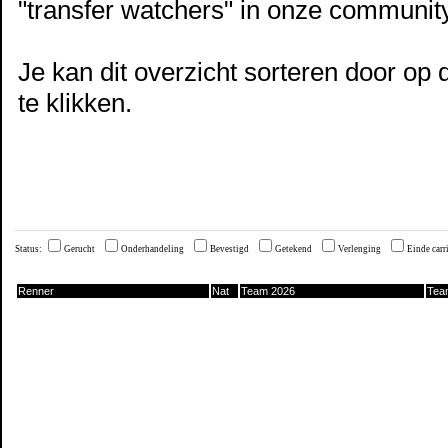
"transfer watchers" in onze community
Je kan dit overzicht sorteren door op 
te klikken.
Status:
Gerucht
Onderhandeling
Bevestigd
Getekend
Verlenging
Einde car
Renner
Nat
Team 2026
Tea