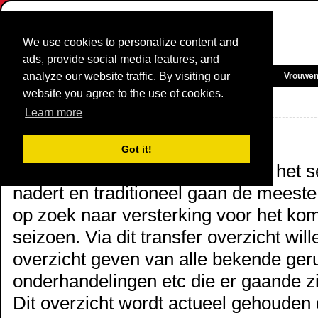
We use cookies to personalize content and
ads, provide social media features, and
analyze our website traffic. By visiting our
Homepage
Nieuws en Media
Games
Wedstrijden
Teams
Vrouwe
website you agree to the use of cookies.
Transfer Overzicht
2027
Learn more
De grote stoelendans is begonnen
Got it!
Het is weer zover, het einde van het 
nadert en traditioneel gaan de meest
op zoek naar versterking voor het ko
seizoen. Via dit transfer overzicht wil
overzicht geven van alle bekende ger
onderhandelingen etc die er gaande zi
Dit overzicht wordt actueel gehouden