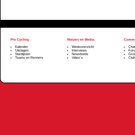
Pro Cycling
Nieuws en Media
Commu
Kalender
Weekoverzicht
Cha
Uitslagen
Interviews
For
Startlijsten
Newsfeeds
Gro
Teams en Renners
Video´s
Club